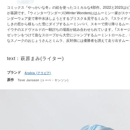
コミックス『やっかいな冬』の絵を使ったコミカルな4部作。2022と2023はピン
が基調です。｢ウィンターワンダーズ(Winter Wonders)｣はムーミン一家が
ンダーウェア姿で寒中水泳しようとするブリスク＆見守るミムラ、｢スライディング(
しきの窓から積もった雪にダイブするムーミンパパ、スキーで滑り降りるムー
イウチのエドヴァルドの一騎討ちの場面が組み合わせられています。｢スキージャンピング
ゼッケンをつけて急なスロープから大空にジャンプするムーミントロールと、
なスノークのおじょうさんとミムラ、反対側には優勝者を讃えて走り出すムー
text：萩原まみ(ライター)
ブランド
Arabia (アラビア)
原作
Tove Jansson (トーベ・ヤンソン)