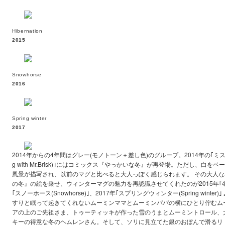
Hibernation
2015
Snowhorse
2016
Spring winter
2017
2014年からの4年間はグレー(モノトーン＋差し色)のグループ。2014年の｢ミス
g with Mr.Brisk)｣にはコミックス『やっかいな冬』が再登場。ただし、白
風景が描写され、以前のマグと比べると大人っぽく感じられます。 その大人
の冬』の絵を乗せ、ウィンターマグの魅力を再認識させてくれたのが2015年｢冬眠(Hib
｢スノーホース(Snowhorse)｣、2017年｢スプリングウィンター(Spring wint
すりと眠って起きてくれないムーミンママとムーミンパパの横にひとり佇むム
アの上のご先祖さま、トゥーティッキが作った雪のうまとムーミントロール、
キーの得意な冬のヘムレンさん。そして、ソリに見立てた銀のおぼんで滑るリ