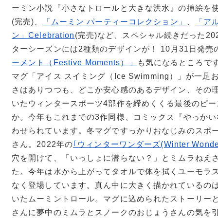
ーミン小説『小さなトロールと大きな洪水』の挿絵を
Teema
(完売)、
「ムーミン パーティーコレクション」
、
「ア
スクエアプレート12×12cm
ン」Celebration
(完売)など、スペシャル続きだった20
ターシーズンには2種類のデザインが！ 10月31日発売
ーメント（Festive Moments）」
も気になるところで
マグ「アイス スイミング（Ice Swimming）」が一
さはありつつも、どこか安心感のあるデザイン、その理
いたウィンタースポーツ4部作を締めくくる最後のピー
か。今年もこれまでの3作同様、コミックス『やっかい
わせられています。冬マグですっかりおなじみのスポ
さん。2022年の
｢ウィンターワンダーズ(Winter Wonder
穴を開けて、「いっしょに潜らない？」とミムラねえ
た。今年は水から上がってタオルで体を拭くユーモラ
なく登場しています。真ん中に大きく描かれているの
いたムーミントロール。マグに込められたストーリー
さんに夢中のミムラとスノークのおじょうさんの気を