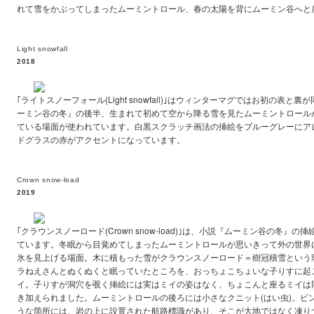
れて雪をかぶってしまったムーミントロール、春の太陽を背にムーミン谷へと
Light snowfall
2018
｢ライトスノーフォール(Light snowfall)｣はウィンターマグではお初の表
ーミン谷の冬』の後半、生まれて初めて空から降る雪を見たムーミントロール
ている場面が使われています。白黒スクラッチ画法の挿絵をブルーグレーにア
ドグラスの赤がアクセントになっています。
Crown snow-load
2019
｢クラウンスノーロード(Crown snow-load)｣は、小説『ムーミン谷の冬』
ています。冬眠から目覚めてしまったムーミントロールが思いきって外の世界
氷を見上げる場面。木に積もった雪がクラウンスノーロード＝樹冠積雪という
ラねえさんとぬくぬくと眠っていたところを、おっちょこちょいな子りすに起
イ。子りすが洞穴を覗く挿絵には実はミイの姿はなく、ちょこんと座るミイは
き加えられました。ムーミントロールの後ろには小さなクニット(はい虫)。ピ
うな箇所には、岩の上に設置された航路標識があり、そこが大地ではなく凍り