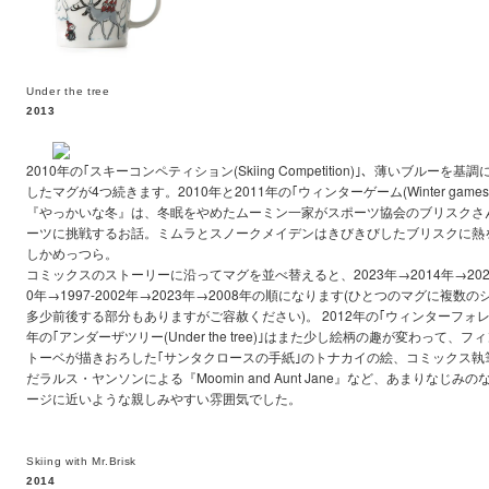
Under the tree
2013
2010年の｢スキーコンペティション(Skiing Competition)｣、薄いブルー
したマグが4つ続きます。2010年と2011年の｢ウィンターゲーム(Winter gam
『やっかいな冬』は、冬眠をやめたムーミン一家がスポーツ協会のブリスクさ
ーツに挑戦するお話。ミムラとスノークメイデンはきびきびしたブリスクに熱
しかめっつら。
コミックスのストーリーに沿ってマグを並べ替えると、2023年→2014年→2022年
0年→1997-2002年→2023年→2008年の順になります(ひとつのマグに複
多少前後する部分もありますがご容赦ください)。 2012年の｢ウィンターフォレスト(Win
年の｢アンダーザツリー(Under the tree)｣はまた少し絵柄の趣が変わって
トーベが描きおろした｢サンタクロースの手紙｣のトナカイの絵、コミックス執
だラルス・ヤンソンによる『Moomin and Aunt Jane』など、あまりなじ
ージに近いような親しみやすい雰囲気でした。
Skiing with Mr.Brisk
2014