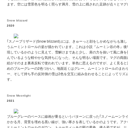
ます。空には雪景色を明るく照らす満月、雪の上に残された足跡が点々とマグ
Snow blizzard
2020
｢スノーブリザード(Snow blizzard)｣には、きゅーっと顔をしかめながら
うムーミントロールの姿が描かれています。これは小説『ムーミン谷の冬』後
現しているかのように見えて、雪解けまであと少し、肩の力を抜いて風に身を
んでいるような軽やかな気持ちになった、そんな明るい場面です。マグの両面
絵がそのまま裏表反転で使われています。単色に思えるのですが、よく見ると
めのブルーグレーの2色づかい。地面近くはグレー、ムーミントロールのまわ
ー、そして持ち手の反対側の雪は2色を交互に組み合わせることによってリズ
す。
Snow Moonlight
2021
ブルーグレーのベースに線画が乗るというパターンに戻った｢スノームーンライト(Sno
かかる月、背景を埋める黒い線が、強い寒さを表しているかのようです。アク
とムーミントロールのガウン、トゥーティッキの髪の黄色。後ろ姿ですが、リ