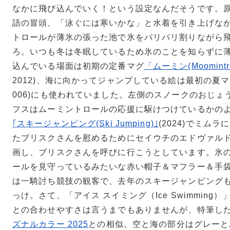
なかに飛び込んでいく！という設定なんだそうです。
語の冒頭、「泳ぐには寒いかな」と水着を引き上げな
トロールが薄氷の張った池で氷をパリパリ割りながら
ろ。いつも冬は冬眠しているため氷のことを知らずに
込んでいる場面は初期の定番マグ
「ムーミン(Moomintrol
2012)、海に向かってジャンプしている絵は最初の夏
006)にも使われていました。左側のスノークのおじょ
フスはムーミントロールの応援に駆けつけているかの
｢スキージャンピング(Ski Jumping)｣
(2024)でミム
たブリスクさんを慰めるためにセイウチのエドヴァル
画し、ブリスクさんを呼びに行こうとしています。氷
ールを見守っているみたいな赤い帽子＆マフラー＆手
は一騎討ち競技の観客で、去年のスキージャンピング
っけ。さて、「アイス スイミング（Ice Swimming
との合わせやすさは言うまでもありませんが、特筆し
ズナルカラー 2025
との相似。空と海の部分はグレーと