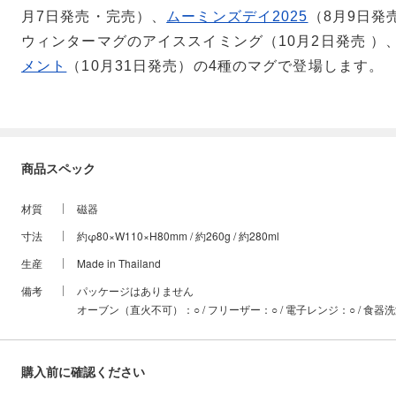
月7日発売・完売）、
ムーミンズデイ2025
（8月9日発
ウィンターマグのアイススイミング（10月2日発売 ）
メント
（10月31日発売）の4種のマグで登場します。
商品スペック
材質
磁器
寸法
約φ80×W110×H80mm / 約260g / 約280ml
生産
Made in Thailand
備考
パッケージはありません
オーブン（直火不可）：○ / フリーザー：○ / 電子レンジ：○ / 食器
購入前に確認ください