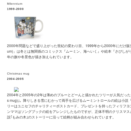
Milennium
1999-2000
2000年問題などで盛り上がった世紀の変わり目、1999年から2000年にだけ販売さ
um)」は冬とは無関係のコミックス『ムーミン、海へいく』や絵本『さびしがり
年の旗や冬景色が描き加えられています。
Christmas mug
2004-2005
2004年と2005年の2年は薄めのブルーとどーんと描かれたツリーが人気だった｢ク
s mug)｣。降りしきる雪にむかって両手を広げるムーミントロールの絵は小
リーはユニセフのチャリティーポストカード、プレゼントを持ったフィリフヨ
ンママはソングブックの絵をアレンジしたものですが、正体不明のクリスマス
説｢もみの木｣のストーリーに沿って絵柄が組み合わせられています。