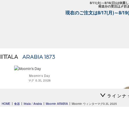
8/11(火)～8/16(日)は
発送分の受注は〆切
現在のご注文は8/17(月)～8/
Moomin's Day
マグ 0.3L 2026
ラインナ
HOME
食器
Iittala / Arabia
Moomin ARABIA
Moomin ウィンターマグ0.3L 2025
Moomin オペ