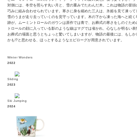
対側には、冬空を照らす丸い月と、雪の重みでたわんだ木。これは物語の冒頭
巧みに組み合わせられています。寒さに身を縮めた三人は、氷姫を見て凍って
雪のうまが走り去っていくのを見守っています。木の下から凍った海へと続く
跡が。ムーミントロールのガウンは原作では青で、お葬式の寒さをしのぐため
トロールの顔に入っている影のような線はマグでは省かれ、心なしか明るい表
お葬式の場面と思うとちょっと驚いてしまいますが、物語の最後には、もしか
かも!?と思わせる、ほっとするようなエピローグが用意されています。
Winter Wonders
2022
Sliding
2023
Ski Jumping
2024