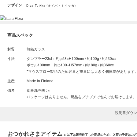
デザイン
Oiva Toikka (オイバ・トイッカ)
商品スペック
材質
無鉛ガラス
寸法
タンブラー23cl：約φ58×H100mm / 約100g / 約230cc
ボウル100mm：約φ100×H57mm / 約180g / 約360cc
*マウスブロー製品のため容量と重量には大きく個体差があります
生産
Made in Finland
備考
食器洗浄機 : ×
パッケージはありません。現品をプチプチで包んでお届けします。
説明書ダウン
おつかれさまアイテム
※ 以下は販売終了した商品のため、入荷の予定はご