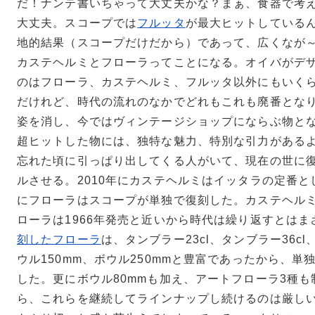
だ！ナンテ書いちゃって大丈夫かな？まぁ、食器で考
大丈夫。スコープでは
フルッタ
が最大ヒットしている
地的結果（スコープだけだから）であって、広くなが
カステヘルミとフローラってことになる。オイバがデ
のはフローラ、カステヘルミ、フルッタ以外にもいく
だけれど、時代の流れのなかでどれもこれも廃番とな
姿を消し、今ではヴィンテージショップにならぶ物と
超ヒットした物には、独特な魅力、特別な引力がある
忘れた頃に引っぱり出してくる人がいて、現在の世に
ルさせる。2010年にカステヘルミはイッタラの定番とし
にフローラはスコープが単独で復刻した。カステヘルミ
ローラは1966年発売と近いから時代は繰り返すとはま
刻したフローラ
は、タンブラー23cl、タンブラー36cl
ウル150mm、ボウル250mmと豊富であったから、単
した。更にボウル80mmも加え、アートフローラ3種
ら、これらを継続してラインナップし続けるのは厳し