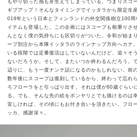
もやり切った感も芽生えてしまっている。つまりスコ
ギブアップ！そんなタイミングでイッタラから限定生産
019年という日本とフィンランドの外交関係樹立100
イテムも登場した。この企画にはスコープも相乗りさ
んとなく僕の気持ちにも区切りがついた。令和が始ま
ープ別注から本隊イッタラのラインナップ方向へカナ
いる段階では定番復活はしていないんだけど、追々そ
ないだろうか。そして、またいつか終わるんだろう。
辺りに、もう一度ナンテ話になるのかもしれない。前
数年後にスコープは復刻しているから、終わって忘れ
ろフローラをと引っぱり出す。それは僕が80歳ぐらい
る。でも、そんな先の絵をボンヤリとでも描けるのは
宜しければ、その頃にもお付き合いを頂きたい。フロ
ッカ、感謝深々。