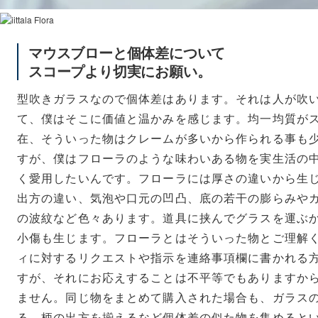
マウスブローと個体差について
スコープより切実にお願い。
型吹きガラスなので個体差はあります。それは人が吹
て、僕はそこに価値と温かみを感じます。均一均質が
在、そういった物はクレームが多いから作られる事も
すが、僕はフローラのような味わいある物を実生活の
く愛用したいんです。フローラには厚さの違いから生
出方の違い、気泡や口元の凹凸、底の若干の膨らみや
の波紋など色々あります。道具に挟んでグラスを運ぶ
小傷も生じます。フローラとはそういった物とご理解
ィに対するリクエストや指示を連絡事項欄に書かれる
すが、それにお応えすることは不平等でもありますか
ません。同じ物をまとめて購入された場合も、ガラス
る、柄の出方を揃えるなど個体差の似た物を集めると