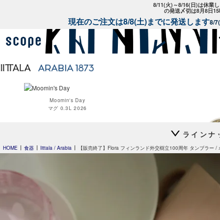
8/11(火)～8/16(日)は
の発送〆切は8月8日1
現在のご注文は8/8(土)までに発送します
8/
Moomin's Day
マグ 0.3L 2026
ラインナ
HOME
食器
Iittala / Arabia
【販売終了】Flora フィンランド外交樹立100周年 タンブラー /
Moomin オペ
Teema