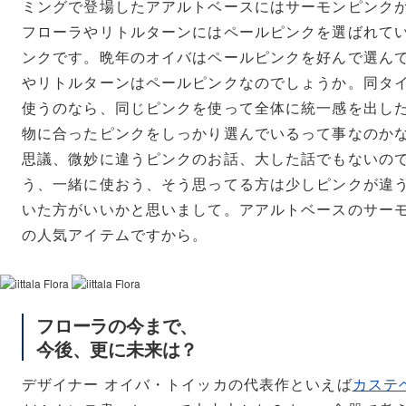
ミングで登場したアアルトベースにはサーモンピンク
フローラやリトルターンにはペールピンクを選ばれて
ンクです。晩年のオイバはペールピンクを好んで選ん
やリトルターンはペールピンクなのでしょうか。同タ
使うのなら、同じピンクを使って全体に統一感を出し
物に合ったピンクをしっかり選んでいるって事なのか
思議、微妙に違うピンクのお話、大した話でもないの
う、一緒に使おう、そう思ってる方は少しピンクが違
いた方がいいかと思いまして。アアルトベースのサー
の人気アイテムですから。
フローラの今まで、
今後、更に未来は？
デザイナー オイバ・トイッカの代表作といえば
カステ