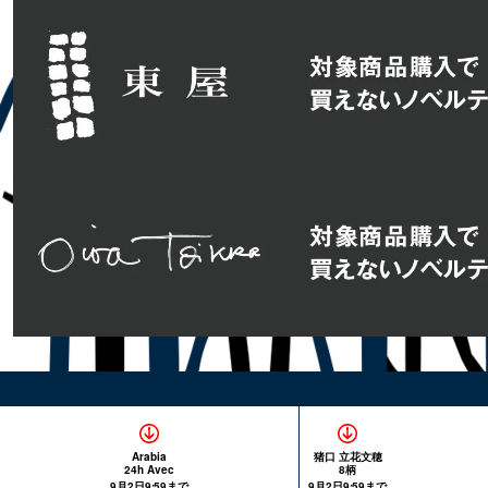
Arabia
猪口 立花文穂
24h Avec
8柄
9月2日9:59まで
9月2日9:59まで