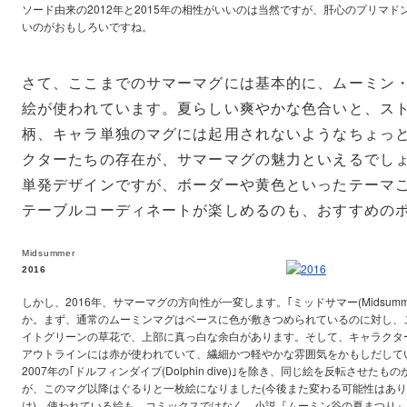
ソード由来の2012年と2015年の相性がいいのは当然ですが、肝心のプリマ
いのがおもしろいですね。
さて、ここまでのサマーマグには基本的に、ムーミン
絵が使われています。夏らしい爽やかな色合いと、ス
柄、キャラ単独のマグには起用されないようなちょっ
クターたちの存在が、サマーマグの魅力といえるでし
単発デザインですが、ボーダーや黄色といったテーマ
テーブルコーディネートが楽しめるのも、おすすめの
Midsummer
2016
しかし、2016年、サマーマグの方向性が一変します。｢ミッドサマー(Midsum
か。まず、通常のムーミンマグはベースに色が敷きつめられているのに対し、
イトグリーンの草花で、上部に真っ白な余白があります。そして、キャラクタ
アウトラインには赤が使われていて、繊細かつ軽やかな雰囲気をかもしだして
2007年の｢ドルフィンダイブ(Dolphin dive)｣を除き、同じ絵を反転させた
が、このマグ以降はぐるりと一枚絵になりました(今後また変わる可能性はあ
は)。使われている絵も、コミックスではなく、小説『ムーミン谷の夏まつり