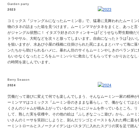
Garden party
2023
コミックス『ジャングルになったムーミン谷』で、猛暑に見舞われたムーミン
物のタネの詰まった箱を見つけます。ムーミンママがタネをまくと、あっと言
がジャングル状態に！ イタズラ好きのスティンキーは｢どうせなら野生動物だ
トラやサル、大蛇などを次々と放ってしまいます。自由になったトラは｢おいし
を狙いますが、水あび小屋の桟橋に仕掛けられた罠にまんまとハマって海に落
ンたちから助けられるハメに。暴れん坊のサイもムーミンやしきのベランダに
もいかなくなったところをムーミンパパに救出してもらってすっかりおとなし
の時間を楽しんでいます。
Berry Season
2024
労働だって遊びに変えて何でも楽しんでしまう、そんなムーミン一家の精神が
ーミンママはコミックス『ムーミン谷のきままな暮らし』で、働かなくてはと
くさんのジャムが積み上がっているのにさらにジャムを作っているところ。リ
して、熟した実を収穫中。その他の絵は『ふしぎなごっこ遊び』から。ムーミ
いさんのミーサを笑顔にしようと、刻んだリンゴとイーストを入れた樽に蓋を
ーミントロールとスノークメイデンはバスタブに入れたスグリの実を足で踏ん