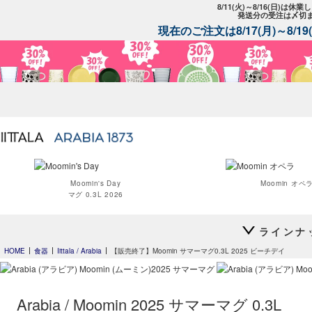
8/11(火)～8/16(日)は
発送分の受注は〆切
現在のご注文は8/17(月)～8/
Moomin's Day
Moomin オペ
マグ 0.3L 2026
ラインナ
HOME
食器
Iittala / Arabia
【販売終了】Moomin サマーマグ0.3L 2025 ビーチデイ
Arabia / Moomin 2025 サマーマグ 0.3L