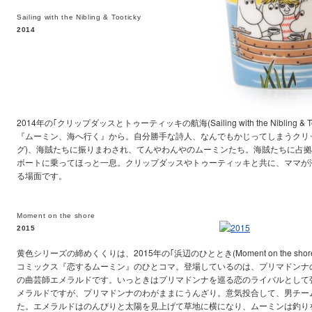
Sailing with the Nibling & Tooticky
2014
2014年の｢クリップダッスとトゥーティッキの航海(Sailing with the Nibling &
『ムーミン、海へ行く』から。自分勝手な詩人、なんでもかじってしまうクリ
グ)、海賊たちに振りまわされ、てんやわんやのムーミンたち。海賊たちに占
ボートに乗ってほっと一息。クリップダッスやトゥーティッキと共に、ママが
る場面です。
Moment on the shore
2015
黄色シリーズの締めくくりは、2015年の｢浜辺のひととき(Moment on the sho
コミックス『恋するムーミン』のひとコマ。登場しているのは、プリマドンナ
の曲芸師エメラルドです。いっときはプリマドンナを巡る恋のライバルとして
メラルドですが、プリマドンナのわがままにうんざり。意気投合して、男チー
た。エメラルドはのんびりと太陽を見上げて草地に横になり、ムーミンは釣り