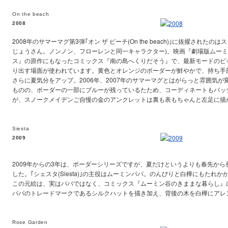
On the beach
2008
2008年のサマーマグ第3弾｢オン ザ ビーチ(On the beach)｣に抜擢された
じょうさん。ノンノン、フローレンと同一キャラクター)。映画『劇場版ムー
ス』の原作にもなったコミックス『南の島へくりだそう』で、最新モードのビ
り出す場面が使われています。黄色とオレンジのボーダーが鮮やかで、持ち手
さらに夏気分をアップ。2006年、2007年のサマーマグとはがらっと雰囲気
ものの、ボーダーの一部にブルーが残っているたため、コーディネートもバッ
が、スノークメイデンご自慢の金のアンクレットは裏も表もちゃんと左足に描
Siesta
2009
2009年からの3年は、ボーダーシリーズですが、夏だけというよりも春先か
した。｢シェスタ(Siesta)｣の主役はムーミンパパ。のんびりと白樺にもたれ
この元絵は、実はパパではなく、コミックス『ムーミン谷のきままな暮らし』
パパのトレードマークであるシルクハットを描き加え、背後の木を白樺にアレ
Rose Garden