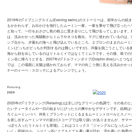
2019年の｢イブニングスイム(Evening swim)｣のストーリーは、前年から
もかかわらず、お出かけを強行したムーミン一家。一家を乗せて飛び立ったヘ
と知って、一行をおさびし島の樹上に置き去りにして飛び去ってしまいます。
は、沈みかかった海賊船からミムラやネコを救出。マグに使われているのは、
ンプ台から、夕暮れの海へと飛び込んでいるところ。エプロンのままのムーミ
ミン(どっちがどっちか判別するのは難しいですが)、洋服を脱ごうとしている
海から顔を出しているのはリトルミイではなくてミムラです。その後、島での
ミン谷に帰ろうとする、2007年の｢ドルフィンダイブ(Dolphin dive)｣へ
では、この場面に太陽は描かれておらず、ママの向こう側に見える沈みかかっ
ナーのトーベ・スロッテによるアレンジでしょう。
Relaxing
2020
2020年の｢リラクシング(Relaxing)｣は涼しげなグリーンの色調で、その名
たいティータイムや一日の始まりにぴったりの爽やかなデザインです。絵柄は
ろぐムーミンパパ、仲良くブランケットにくるまるムーミントロールとスノー
を差し出すムーミンママの姿が(スコープでは取り扱いがありませんが、サマ
っぽり入ったリトルミイも登場)。これはコミックス『ジャングルになったムー
いく』収録)から。ムーミン谷にとてもとても暑い夏が訪れ、流れ着いた熱帯