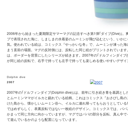
2006年から始まった夏期限定サマーマグの記念すべき第1弾｢ダイブ(Dive)｣
プで表現された海に、しましまの水着姿のムーミンが飛び込むという、いかに
気。使われている絵は、コミックス『やっかいな冬』で、ムーミンが凍った海
まう直前の場面。マグの反対側には、反転した同じ絵がプリントされています。 2
は、ボーダーを背景にしたシリーズが続きます。2007年の｢ドルフィンダイブ(Dolp
が同じ絵の反転で、右手で持っても左手で持っても楽しめる使いやすいデザイ
Dolphin dive
2007
2007年の｢ドルフィンダイブ(Dolphin dive)｣は、前年に引き続き青を基
とムーミンママがイルカと戯れている絵柄。これはコミックス『おさびし島の
けた島から、懐かしいムーミン谷へ、イルカに連れ帰ってもらおうとしている
ではめずらしく、表裏反転ではない一枚絵のデザイン。コミックスでは、パパ
かまって同じ方向に向かっていますが、マグではパパの部分を反転、真ん中で
て遊んでいるかのような配置になっています。