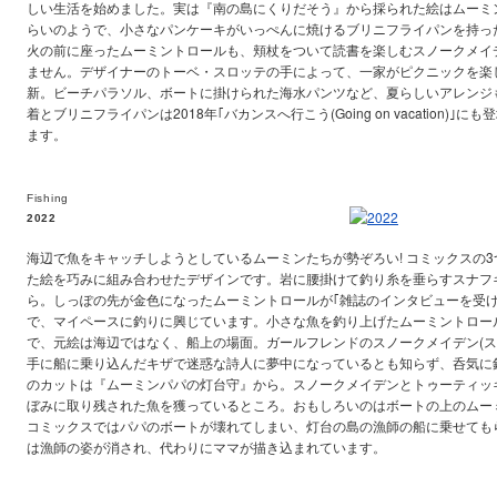
しい生活を始めました。実は『南の島にくりだそう』から採られた絵はムーミ
らいのようで、小さなパンケーキがいっぺんに焼けるブリニフライパンを持っ
火の前に座ったムーミントロールも、頬杖をついて読書を楽しむスノークメイ
ません。デザイナーのトーベ・スロッテの手によって、一家がピクニックを楽
新。ビーチパラソル、ボートに掛けられた海水パンツなど、夏らしいアレンジ
着とブリニフライパンは2018年｢バカンスへ行こう(Going on vacation)
ます。
Fishing
2022
海辺で魚をキャッチしようとしているムーミンたちが勢ぞろい! コミックスの
た絵を巧みに組み合わせたデザインです。岩に腰掛けて釣り糸を垂らすスナフ
ら。しっぽの先が金色になったムーミントロールが｢雑誌のインタビューを受け
で、マイペースに釣りに興じています。小さな魚を釣り上げたムーミントロー
で、元絵は海辺ではなく、船上の場面。ガールフレンドのスノークメイデン(ス
手に船に乗り込んだキザで迷惑な詩人に夢中になっているとも知らず、呑気に
のカットは『ムーミンパパの灯台守』から。スノークメイデンとトゥーティッ
ぼみに取り残された魚を獲っているところ。おもしろいのはボートの上のムー
コミックスではパパのボートが壊れてしまい、灯台の島の漁師の船に乗せても
は漁師の姿が消され、代わりにママが描き込まれています。