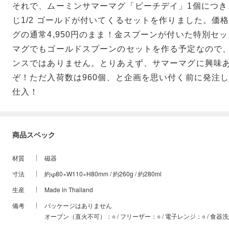
それで、ムーミンサマーマグ「ビーチデイ」1個につき、c
じ1/2 ゴールドが付いてくるセットを作りました。価
グの通常4,950円のまま！金スプーンが付いた特別セ
マグでもゴールドスプーンのセットを作る予定なので
ンスではありません。とりあえず、サマーマグに興味
ぞ！ただ入荷数は960個、と企画を思い付く前に発注
仕入！
商品スペック
材質
磁器
寸法
約φ80×W110×H80mm / 約260g / 約280ml
生産
Made in Thailand
備考
パッケージはありません
オーブン（直火不可）：○ / フリーザー：○ / 電子レンジ：○ / 食器