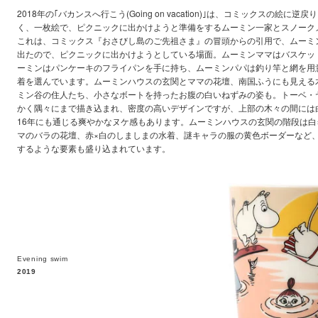
2018年の｢バカンスへ行こう(Going on vacation)｣は、コミックスの絵
く、一枚絵で、ピクニックに出かけようと準備をするムーミン一家とスノーク
これは、コミックス『おさびし島のご先祖さま』の冒頭からの引用で、ムーミ
出たので、ピクニックに出かけようとしている場面。ムーミンママはバスケッ
ーミンはパンケーキのフライパンを手に持ち、ムーミンパパは釣り竿と網を用
着を選んでいます。ムーミンハウスの玄関とママの花壇、南国ふうにも見える
ミン谷の住人たち、小さなボートを持ったお腹の白いねずみの姿も。トーベ・
かく隅々にまで描き込まれ、密度の高いデザインですが、上部の木々の間には
16年にも通じる爽やかなヌケ感もあります。ムーミンハウスの玄関の階段は白
マのバラの花壇、赤×白のしましまの水着、謎キャラの服の黄色ボーダーなど
するような要素も盛り込まれています。
Evening swim
2019