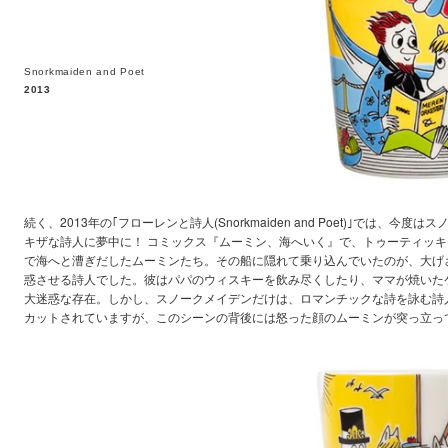
Snorkmaiden and Poet
2013
続く、2013年の｢フローレンと詩人(Snorkmaiden and Poet)｣では、今度
キザな詩人に夢中に！ コミックス『ムーミン、海へいく』で、トゥーティッキ
で海へと漕ぎだしたムーミンたち。その船に隠れて乗り込んでいたのが、大げ
惑させる詩人でした。彼はパパのウィスキーを飲み尽くしたり、ママが焼いた
大迷惑な存在。しかし、スノークメイデンだけは、ロマンチックな詩を詠む詩
カットされていますが、このシーンの背後には怒った顔のムーミンが突っ立っ