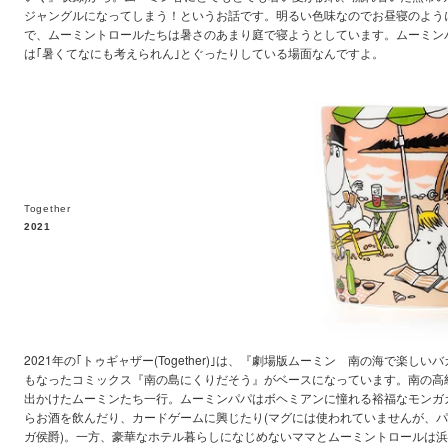
ジャングルになってしまう！というお話です。明るい色味なのでお昼寝のよう
で、ムーミントロールたちは暑さのあまり庭で寝ようとしています。ムーミン
は｢暑くてなにも考えられん｣とぐったりしている場面なんですよ。
Together
2021
2021年の｢トゥギャザー(Together)｣は、『劇場版ムーミン 南の海で楽し
もなったコミックス『南の島にくりだそう』がベースになっています。南の高
出かけたムーミンたち一行。ムーミンパパはボヘミアンに憧れる裕福なモンガ
らお酒を飲んだり、カードゲームに興じたり(マグには使われていませんが、
ガ侯爵)。一方、豪華なホテル暮らしになじめないママとムーミントロールは