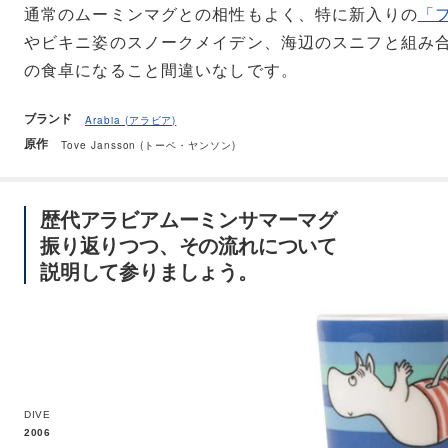
通常のムーミンマグとの相性もよく、特に新入りの
「
やビキニ姿のスノークメイデン、海辺のスニフと組み
の食卓になること間違いなしです。
ブランド
Arabia (アラビア)
原作
Tove Jansson (トーベ・ヤンソン)
歴代アラビアムーミンサマーマグ
振り返りつつ、その流れについて
説明して参りましょう。
DIVE
2006