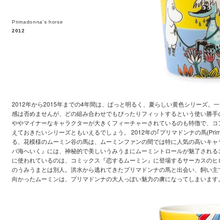
Primadonna's horse
2012
2012年から2015年までの4年間は、ぱっと明るく、夏らしい黄色シリーズ。
感は否めませんが、どの組み合わせでもぴったりフィットするという使い勝手
ややマイナーなキャラクターが大きくフィーチャーされているのも特徴で、コ
えておきたいシリーズともいえるでしょう。 2012年の｢プリマドンナの馬(Primadon
る、花模様のムーミン谷の馬は、ムーミンファンの間では特に人気の高いキャ
パ海へいく』には、神秘的で美しいうみうまにムーミントロールが魅了される
に使われているのは、コミックス『恋するムーミン』に登場するサーカスのヒ
のうみうまとは別人。洪水から逃れてきたプリマドンナの馬と出会い、飼い主
向かったムーミンは、プリマドンナの大人っぽい魅力の虜になってしまいます