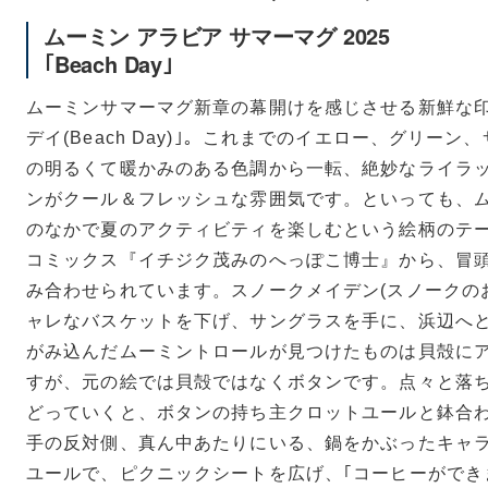
ムーミン アラビア サマーマグ 2025
｢Beach Day｣
Teema
Teema
プレート 12cm
プレート 15c
ムーミンサマーマグ新章の幕開けを感じさせる新鮮な印象
デイ(Beach Day)｣。これまでのイエロー、グリー
の明るくて暖かみのある色調から一転、絶妙なライラ
ンがクール＆フレッシュな雰囲気です。といっても、
のなかで夏のアクティビティを楽しむという絵柄のテ
コミックス『イチジク茂みのへっぽこ博士』から、冒
み合わせられています。スノークメイデン(スノークの
ャレなバスケットを下げ、サングラスを手に、浜辺へ
がみ込んだムーミントロールが見つけたものは貝殻に
Teema
スクエアプレート12×12cm
すが、元の絵では貝殻ではなくボタンです。点々と落
どっていくと、ボタンの持ち主クロットユールと鉢合わ
手の反対側、真ん中あたりにいる、鍋をかぶったキャ
ユールで、ピクニックシートを広げ、｢コーヒーができ