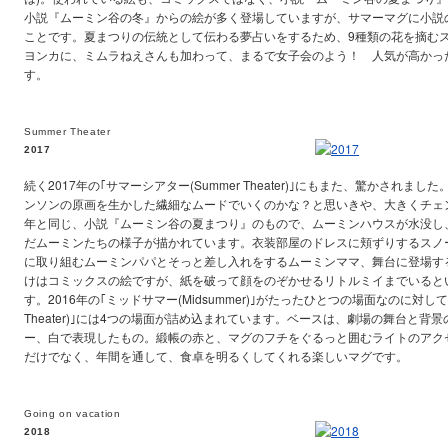
小説『ムーミン谷の冬』からの絵が多く登場していますが、サマーマグに小説
ことです。夏まつりの伝統として伝わる夢占いをするため、9種類の花を摘む
ヨンカに、ミムラねえさんも加わって、まるで女子会のよう！ 人気が高かっ
す。
Summer Theater
2017
続く2017年の｢サマーシアター(Summer Theater)｣にもまた、驚かされま
ンソンの原画を生かした繊細なムードでいくのかな？と思いきや、大きくチェン
年と同じ、小説『ムーミン谷の夏まつり』のもので、ムーミンハウスが水没し
だムーミンたちの様子が描かれています。衣装部屋のドレスに頬ずりするスノ
に取り組むムーミンパパとそっと差し入れをするムーミンママ、舞台に登場す
けはコミックスの絵ですが、紙を破って顔をのぞかせるリトルミイまでいると
す。2016年の｢ミッドサマー(Midsummer)｣がたったひとつの場面なのに対して
Theater)｣には4つの場面が詰め込まれています。ベースは、劇場の舞台と背
ー、白で表現したもの。緞帳の赤と、マグのフチをぐるっと囲むライトのアク
だけでなく、年間を通して、食卓を明るくしてくれる楽しいマグです。
Going on vacation
2018