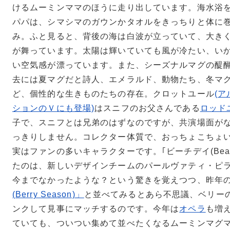
けるムーミンママのほうに走り出しています。海水浴
パパは、シマシマのガウンかタオルをきっちりと体に
み。ふと見ると、背後の海は白波が立っていて、大き
が舞っています。太陽は輝いていても風が冷たい、い
い空気感が漂っています。また、シーズナルマグの醍
去には夏マグだと詩人、エメラルド、動物たち、冬マ
ど、個性的な生きものたちの存在。クロットユール
(
ションのＶにも登場)
はスニフのお父さんである
ロッド
子で、スニフとは兄弟のはずなのですが、共演場面が
っきりしません。コレクター体質で、おっちょこちょ
実はファンの多いキャラクターです。｢ビーチデイ(Beac
たのは、新しいデザインチームのパールヴァティ・ピ
今までなかったような？という驚きを覚えつつ、昨年
(Berry Season)」
と並べてみるとあら不思議、ベリー
ンクして見事にマッチするのです。今年は
オペラ
も増
ていても、ついつい集めて並べたくなるムーミンマグマ