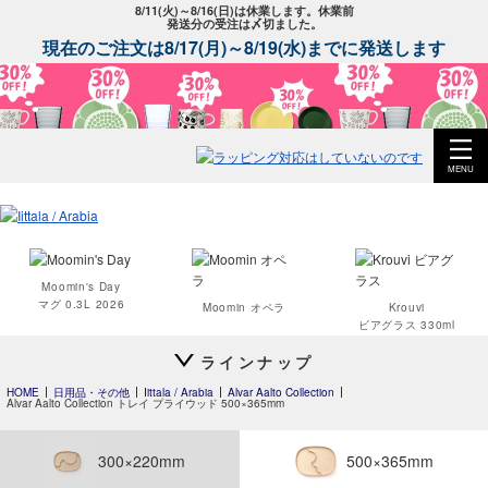
8/11(火)～8/16(日)は休業します。休業前
発送分の受注は〆切ました。
現在のご注文は8/17(月)～8/19(水)までに発送します
MENU
Moomin's Day
マグ 0.3L 2026
Moomin オペラ
Krouvi
ビアグラス 330ml
ラインナップ
HOME
日用品・その他
Iittala / Arabia
Alvar Aalto Collection
Alvar Aalto Collection トレイ プライウッド 500×365mm
Teema
Teema
Teema
プレート 12cm
プレート 15cm
プレート 23cm
300×220mm
500×365mm