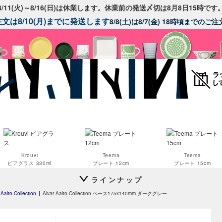
8/11(火)～8/16(日)は休業します。休業前の発送〆切は8月8日15時です
文は8/10(月)までに発送します
8/8(土)は8/7(金) 18時頃までの
Krouvi
Teema
Teema
ビアグラス 330ml
プレート 12cm
プレート 15cm
ラインナップ
 Aalto Collection
Alvar Aalto Collection ベース175x140mm ダークグレー