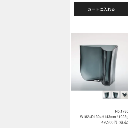
カートに入れる
No.178
W182×D130×H143mm / 1028
円
(税込
49,500