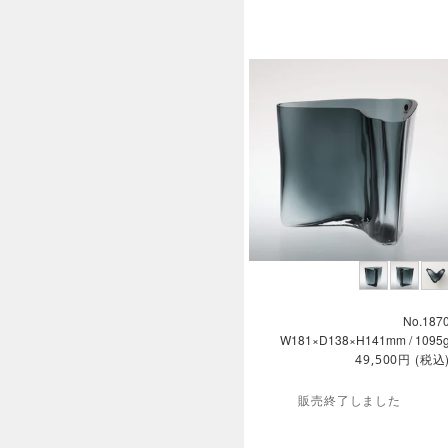
No.187
W181×D138×H141mm / 1095
円
(税込
49,500
販売終了しました