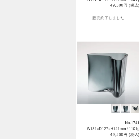
円
(税込
49,500
販売終了しました
No.174
W181×D127×H141mm / 1101
円
(税込
49,500