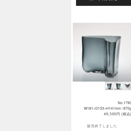
No.179
W181×D133×H141mm / 870
円
(税込
49,500
販売終了しました