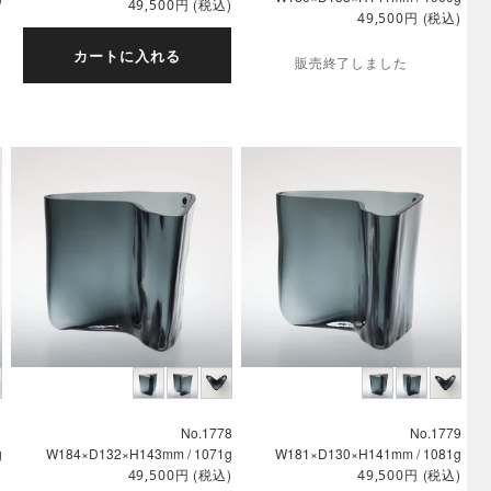
円
(税込)
49,500
)
円
(税込)
49,500
カートに入れる
販売終了しました
1
No.1778
No.1779
g
W184×D132×H143mm / 1071g
W181×D130×H141mm / 1081g
)
円
(税込)
円
(税込)
49,500
49,500