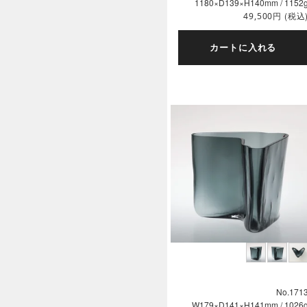
1180×D139×H140mm / 1152
円
(税込
49,500
カートに入れる
No.171
W179×D141×H141mm / 1026