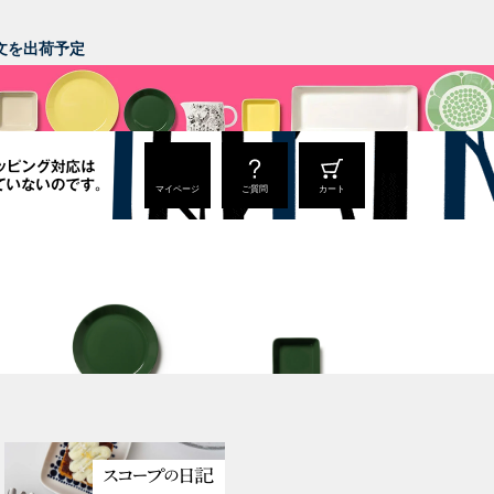
。
ご注文を出荷予定
マイページ
ご質問
カート
Teema
Teema
プレート 23cm
スクエアプレート12×12c
m