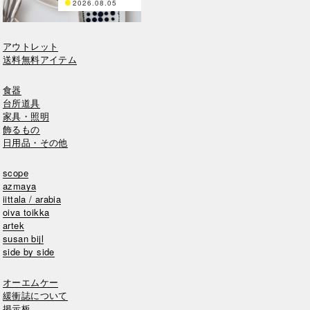
2026.08.05
アウトレット
送料無料アイテム
食器
台所道具
家具・照明
飾るもの
日用品・その他
scope
azmaya
iittala / arabia
oiva toikka
artek
susan bijl
side by side
オーエムケー
緩衝誌について
掲示板