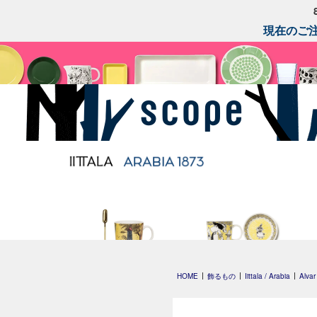
現在のご注
Moomin's Day
Moomin オペラ
HOME
飾るもの
Iittala / Arabia
Alvar
マグ 0.3L 2026