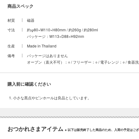
商品スペック
材質
磁器
寸法
約φ80×W110×H80mm / 約260g / 約280ml
パッケージ：W113×D88×H92mm
生産
Made in Thailand
備考
パッケージはありません
オーブン（直火不可）：○ / フリーザー：○ / 電子レンジ：○ / 食器
購入前に確認ください
小さな黒点やピンホールは良品としています。
おつかれさまアイテム
※ 以下は販売終了した商品のため、入荷の予定はご