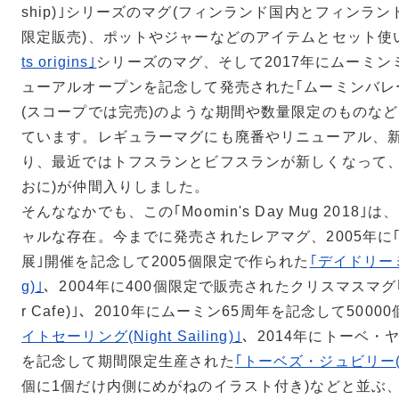
ship)｣シリーズのマグ(フィンランド国内とフィンラ
限定販売)、ポットやジャーなどのアイテムとセット使
ts origins｣
シリーズのマグ、そして2017年にムーミ
ューアルオープンを記念して発売された｢ムーミンバレー(Moo
(スコープでは完売)のような期間や数量限定のものな
ています。レギュラーマグにも廃番やリニューアル、
り、最近ではトフスランとビフスランが新しくなって、
おに)が仲間入りしました。
そんななかでも、この｢Moomin's Day Mug 2018
ャルな存在。今までに発売されたレアマグ、2005年に｢Moomi
展｣開催を記念して2005個限定で作られた
｢デイドリーミン
g)｣
、2004年に400個限定で販売されたクリスマスマグ｢
r Cafe)｣、2010年にムーミン65周年を記念して500
イトセーリング(Night Sailing)｣
、2014年にトーベ・
を記念して期間限定生産された
｢トーベズ・ジュビリー(Tove
個に1個だけ内側にめがねのイラスト付き)などと並ぶ