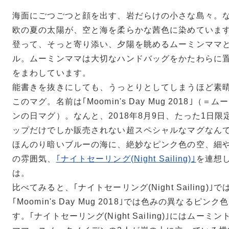
海面にごつごつと顔を出す、岩だらけの小さな島々。
欧の夏の太陽が、空と海を柔らかな茜色に染めていま
登って、そっと寄り添い、夕陽を眺めるムーミンママ
ル。ムーミンママは大切なハンドバッグをかたわらに
をまわしています。
能書きを抜きにしても、うっとりとしてしまうほど素
このマグ。名前は｢Moomin's Day Mug 2018｣（
ンの日マグ）。なんと、2018年8月9日、たった1日
ップだけでしか販売されない超スペシャルなマグなん
ほんのり暗いブルーの海に、絶妙なピンク色の空、細
の雰囲気、
｢ナイトセーリング(Night Sailing)｣
を連想
は。
比べてみると、｢ナイトセーリング(Night Sailing)
｢Moomin's Day Mug 2018｣では色みの異なるピ
す。｢ナイトセーリング(Night Sailing)｣にはムー