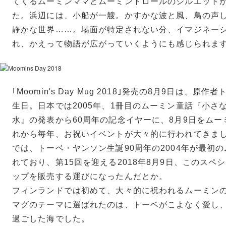
てくるムーミンママとムーミントロールのシルエット
た。浜辺には、小船が一艘。かすかな波と風、鳥の声
静かな世界……。場面が特定されない分、イマジネー
れ、かえって物語が広がっていくようにも感じられま
｢Moomin's Day Mug 2018｣発売の8月9日は、
生日。日本では2005年、1冊目のムーミン童話『小さ
水』の発表から60周年の記念イヤーに、8月9日をム
れから毎年、お祝いイベントが大々的に行われてきま
では、トーベ・ヤンソン生誕90周年の2004年が最初
れており、第15回を迎える2018年8月9日、このスペ
ップを販売する運びになったんだとか。
フィンランドでは初めて、大々的に祝われるムーミン
マグのテーマに選ばれたのは、トーベがこよなく愛し
過ごした海でした。