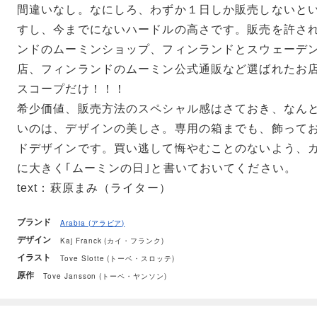
間違いなし。なにしろ、わずか１日しか販売しないと
すし、今までにないハードルの高さです。販売を許さ
ンドのムーミンショップ、フィンランドとスウェーデ
店、フィンランドのムーミン公式通販など選ばれたお
スコープだけ！！！
希少価値、販売方法のスペシャル感はさておき、なん
いのは、デザインの美しさ。専用の箱までも、飾って
ドデザインです。買い逃して悔やむことのないよう、カ
に大きく｢ムーミンの日｣と書いておいてください。
text：萩原まみ（ライター）
ブランド
Arabia (アラビア)
デザイン
Kaj Franck (カイ・フランク)
イラスト
Tove Slotte (トーベ・スロッテ)
原作
Tove Jansson (トーベ・ヤンソン)