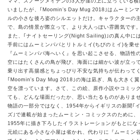
ママ、スノークメイデンの3人が崖の上に立っている横
いましたが、｢Moomin's Day Mug 2018｣はムー
ルの小さな後ろ姿のシルエットだけ。キャラクターの
で、島の情景が際立って、より大人っぽい雰囲気です
また、｢ナイトセーリング(Night Sailing)｣の真ん
手前にはムーミンパパとリトルミイ(ちびのミイ)を乗
『ムーミンパパ海へいく』を思い起こさせる、物語性
空にはたくさんの鳥が飛び、海面には細かい波が立っ
乗り出す高揚感とちょっぴり不安な気持ちが伝わって
｢Moomin's Day Mug 2018｣の海は凪ぎ、鳥も大
空を漂っています。さて、この絵、原作小説やコミッ
ても、どんな場面だったか、思い当たるものがありま
物語の一部分ではなく、1954年からイギリスの新聞｢
ズ｣で連載が始まったムーミン・コミックスのために、
1955年に描き下ろしたイラストレーションがもとに
元絵にある小さな小屋は省かれ、代わりに『ムーミン