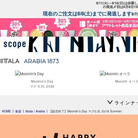
8/11(火)～8/16(日)は
の発送〆切は8月8日1
現在のご注文は8/8(土)までに発送します
8/
Moomin's Day
Moomin オペ
マグ 0.3L 2026
ラインナ
HOME
食器
Iittala / Arabia
【販売終了】Moomin's Day マグ0.3L 2018 Summer