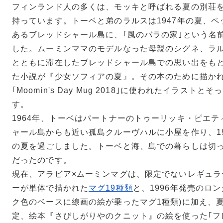
フィンランド人の多くは、モッキと呼ばれる夏の別荘
持っています。トーベと弟のラルスは1947年の夏、
あるブレッドシャール島に、｢風のバラの家｣という名
した。ムーミンママのモデルなった母親のシグネ、ラ
とともに滞在したブレッドシャール島での思い出をも
た小説が『少女ソフィアの夏』。その本のために描か
｢Moomin's Day Mug 2018｣に使われたイラスト
す。
1964年、トーベはパートナーのトゥーリッキ・ピエ
ャール島からも近い孤島クルーヴハルに小屋を作り、19
の夏を過ごしました。トーベと海、島での暮らしは切
だったのです。
現在、アラビア×ムーミンマグは、限定でないレギュラ
ーが単体で描かれた
マグ19種類
と、1996年発売のロ
ク色のベースに線画の絵が乗ったマグ1種類)に加え、
定、絵本『さびしがりやのクニット』の絵を使った｢フレン